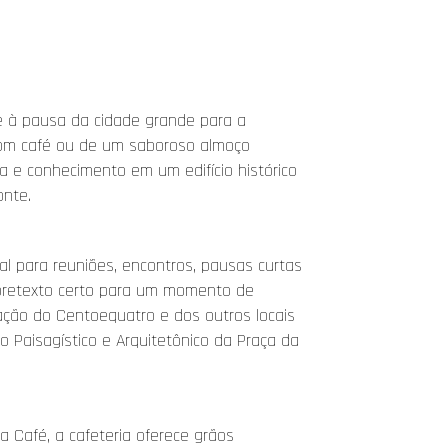
e à pausa da cidade grande para a
om café ou de um saboroso almoço
 e conhecimento em um edifício histórico
onte.
al para reuniões, encontros, pausas curtas
 pretexto certo para um momento de
ção do Centoequatro e dos outros locais
 Paisagístico e Arquitetônico da Praça da
 Café, a cafeteria oferece grãos