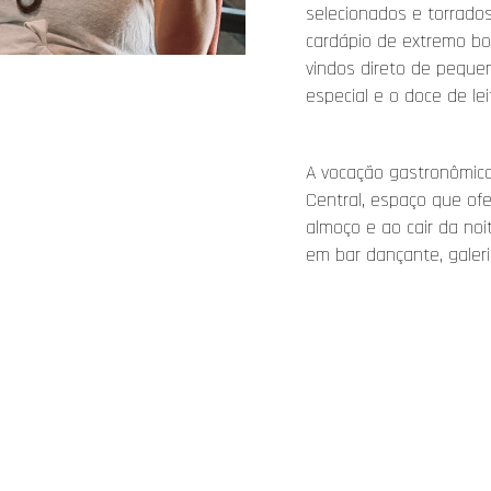
selecionados e torrad
cardápio de extremo bo
vindos direto de peque
especial e o doce de le
A vocação gastronômica
Central, espaço que of
almoço e ao cair da no
em bar dançante, galeri