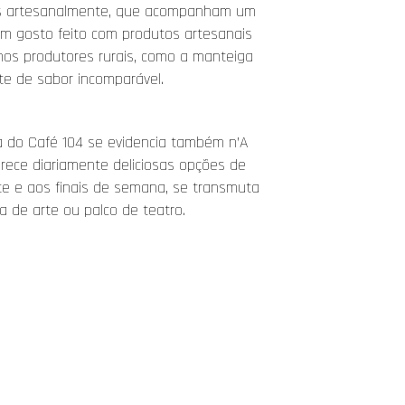
os artesanalmente, que acompanham um
m gosto feito com produtos artesanais
nos produtores rurais, como a manteiga
ite de sabor incomparável.
 do Café 104 se evidencia também n’A
erece diariamente deliciosas opções de
ite e aos finais de semana, se transmuta
a de arte ou palco de teatro.