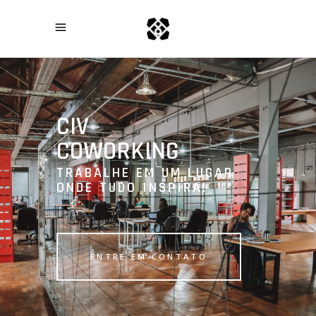
CIV
COWORKING
TRABALHE EM UM LUGAR
ONDE TUDO INSPIRA!
ENTRE EM CONTATO