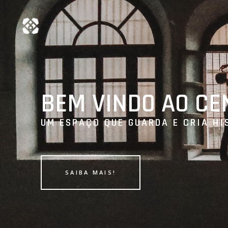
BEM VINDO AO C
UM ESPAÇO QUE GUARDA E CRIA HI
SAIBA MAIS!