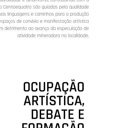
do Centoequatro são guiadas pela qualidade
 novas linguagens e caminhos para a produção
spaços de convívio e manifestação artística
, em detrimento ao avanço da especulação de
atividade mineradora na localidade.
OCUPAÇÃO
ARTÍSTICA,
DEBATE E
FORMAÇÃO