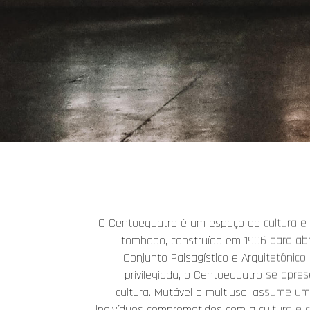
O Centoequatro é um espaço de cultura e i
tombado, construído em 1906 para abrig
Conjunto Paisagístico e Arquitetônico 
privilegiada, o Centoequatro se apres
cultura. Mutável e multiuso, assume um
indivíduos comprometidos com a cultura e c