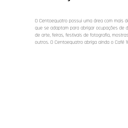
O Centoequatro possui uma área com mais de 3
que se adaptam para abrigar ocupações de div
de arte, feiras, festivais de fotografia, most
outros. O Centoequatro abriga ainda o Café 10