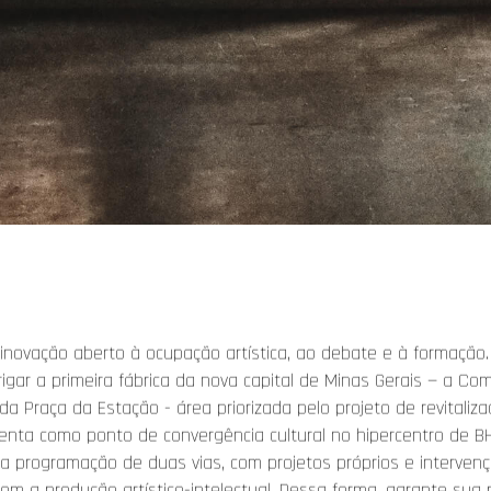
novação aberto à ocupação artística, ao debate e à formação.
ar a primeira fábrica da nova capital de Minas Gerais — a Comp
da Praça da Estação - área priorizada pelo projeto de revitaliz
enta como ponto de convergência cultural no hipercentro de BH
a programação de duas vias, com projetos próprios e intervenç
om a produção artístico-intelectual. Dessa forma, garante sua 