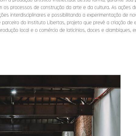
om os processos de construção da arte e da cultura. As ações 
 ações interdisciplinares e possibilitando a experimentação de
rceiro do Instituto Libertas, projeto que prevê a criação de e
 produção local e o comércio de laticínios, doces e alambiques