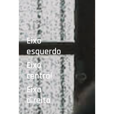
Eixo
esquerdo
Eixo
central
Eixo
direito