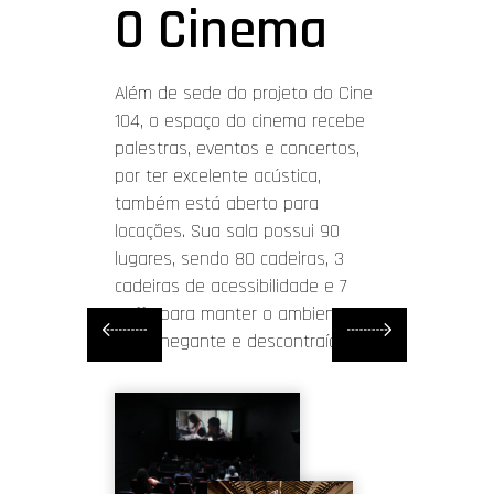
O Cinema
M1
E
 150
Além de sede do projeto do Cine
M
104, o espaço do cinema recebe
tos de
palestras, eventos e concertos,
por ter excelente acústica,
Medid
também está aberto para
pesso
locações. Sua sala possui 90
charm
lugares, sendo 80 cadeiras, 3
janela
cadeiras de acessibilidade e 7
perfei
s
puffs para manter o ambiente
progr
aconchegante e descontraído.
altern
encont
aprese
expos
fotogr