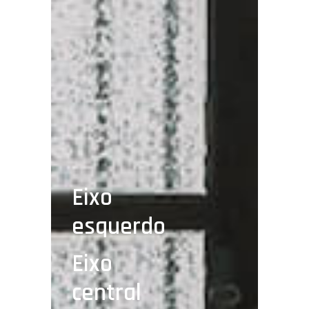
Eixo
esquerdo
Eixo
central