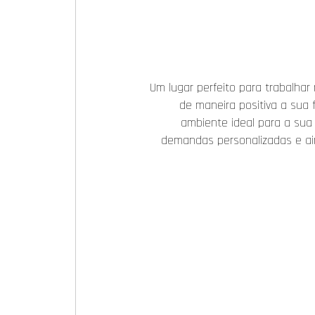
Um lugar perfeito para trabalhar 
de maneira positiva a sua f
ambiente ideal para a sua
demandas personalizadas e ain